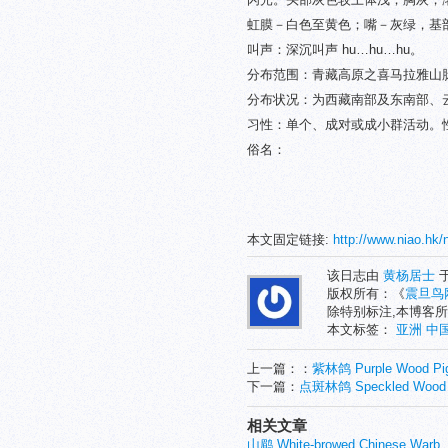
虹膜－白色至黄色；嘴－灰绿，基
叫声：深沉叫声 hu…hu…hu。
分布范围：青藏高原之喜马拉雅山
分布状况：为西藏南部及东南部、云
习性：单个、成对或成小群活动。
俗名：
本文固定链接:
http://www.niao.hk/
该日志由
黄杨居士
于
版权所有：《
震旦鸟
除特别标注,本博客所
本文标签：
亚洲
中
上一篇：：
紫林鸽 Purple Wood Pi
下一篇：
点斑林鸽 Speckled Wood 
相关文章
山鹛 White-browed Chinese Warb