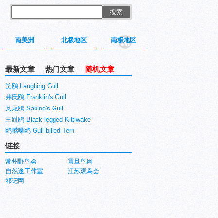
搜索
南美洲
北极地区
南极地区
最新文章
热门文章
随机文章
笑鸥 Laughing Gull
弗氏鸥 Franklin's Gull
叉尾鸥 Sabine's Gull
三趾鸥 Black-legged Kittiwake
鸥嘴噪鸥 Gull-billed Tern
链接
常州野鸟会
震旦鸟网
自然迷工作室
江苏观鸟会
祁记网