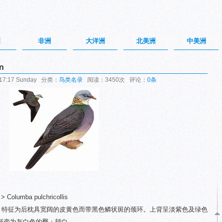
洲
非洲
大洋洲
北美洲
中美洲
n
17:17 Sunday 分类：
鸟类名录
阅读：3450次 评论：
0条
Columba pulchricollis
鸽。特征为后枕具宽阔的皮黄色而带黑色鳞状斑的颈环。上背呈淡紫色及绿色
渐变为灰白色的臀；颏白。