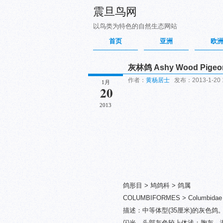
震旦鸟网
以鸟类为特色的自然生态网站
首页
亚洲
欧
灰林鸽 Ashy Wood Pigeo
作者：
黄杨居士
发布：2013-1-20 
1月
20
2013
鸽形目 > 鸠鸽科 > 鸽属
COLUMBIFORMES > Columbidae > 
描述：中等体型(35厘米)的灰色
闪光。头部灰色较上体浅；胸灰，