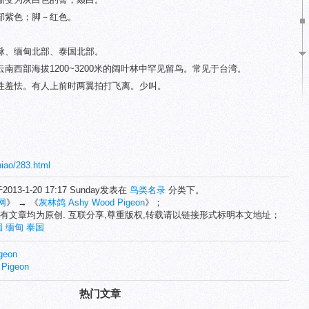
部紫色；脚－红色。
脉、缅甸北部、泰国北部。
南西部海拔1200~3200米的阔叶林中罕见留鸟。常见于台湾。
性羞怯。有人上前时两翼拍打飞离。少叫。
niao/283.html
2013-1-20 17:17 Sunday发表在
鸟类名录
分类下。
网
》 → 《
灰林鸽 Ashy Wood Pigeon
》；
有文章均为原创. 互联分享,尊重版权,转载请以链接形式标明本文地址；
国
缅甸
泰国
geon
Pigeon
热门文章