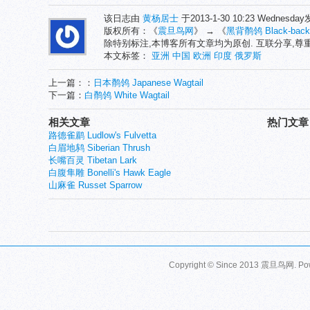
该日志由
黄杨居士
于2013-1-30 10:23 Wednesd
版权所有：《
震旦鸟网
》 → 《
黑背鹡鸰 Black-backe
除特别标注,本博客所有文章均为原创. 互联分享,
本文标签：
亚洲
中国
欧洲
印度
俄罗斯
上一篇：：
日本鹡鸰 Japanese Wagtail
下一篇：
白鹡鸰 White Wagtail
相关文章
热门文章
路德雀鹛 Ludlow's Fulvetta
白眉地鸫 Siberian Thrush
长嘴百灵 Tibetan Lark
白腹隼雕 Bonelli's Hawk Eagle
山麻雀 Russet Sparrow
Copyright © Since 2013
震旦鸟网
. P