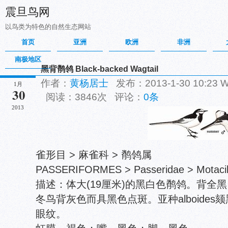
震旦鸟网
以鸟类为特色的自然生态网站
首页
亚洲
欧洲
非洲
南极地区
黑背鹡鸰 Black-backed Wagtail
作者：
黄杨居士
发布：2013-1-30 10:23
1月
30
阅读：3846次 评论：
0条
2013
雀形目 > 麻雀科 > 鹡鸰属
PASSERIFORMES > Passeridae > Motacill
描述：体大(19厘米)的黑白色鹡鸰。背全
冬鸟背灰色而具黑色点斑。亚种alboide
眼纹。