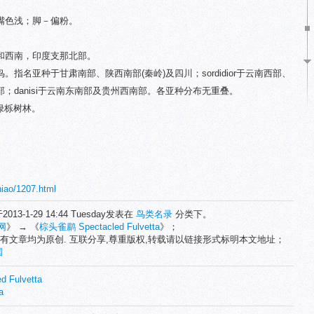
嘴色浅；脚－偏粉。
和西南，印度支那北部。
指名亚种于甘肃南部、陕西南部(秦岭)及四川；sordidior于云南西部、
；danisi于云南东南部及贵州西南部。各亚种分布无重叠。
常绿栎树林。
niao/1207.html
2013-1-29 14:44 Tuesday发表在
鸟类名录
分类下。
网
》 → 《
棕头雀鹛 Spectacled Fulvetta
》；
有文章均为原创. 互联分享,尊重版权,转载请以链接形式标明本文地址；
国
 Fulvetta
a