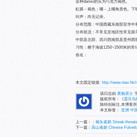
亚种danisi的头为巧克力褐色。
虹膜－褐色；嘴－上嘴角质色。下
叫声：尚无记录。
分布范围：中国西藏东南部至华中
分布状况：不常见至地区性常见留鸟。
中部及北部、四川西南部及贵州西部
习性：栖于海拔1250~2500米的
俗名：
本文固定链接:
http://www.niao.hk/
该日志由
黄杨居士
于
版权所有：《
震旦鸟
除特别标注,本博客所
本文标签：
亚洲
中
上一篇：：
褐头雀鹛 Streak-throated
下一篇：
高山雀鹛 Chinese Fulvett