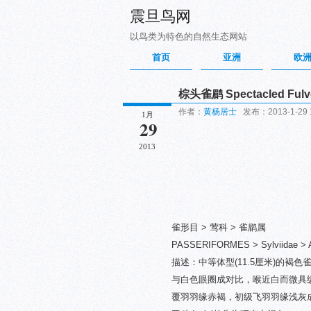
震旦鸟网
以鸟类为特色的自然生态网站
首页
亚洲
欧
棕头雀鹛 Spectacled Fulve
作者：
黄杨居士
发布：2013-1-29 
1月
29
2013
雀形目 > 莺科 > 雀鹛属
PASSERIFORMES > Sylviidae > Alc
描述：中等体型(11.5厘米)的
与白色眼圈成对比，喉近白而微具
覆羽羽缘赤褐，初级飞羽羽缘浅灰成浅