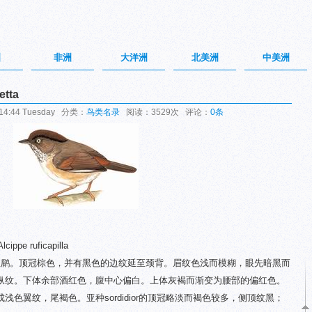
洲
非洲
大洋洲
北美洲
中美洲
tta
14:44 Tuesday 分类：
鸟类名录
阅读：3529次 评论：
0条
ippe ruficapilla
褐色雀鹛。顶冠棕色，并有黑色的边纹延至颈背。眉纹色浅而模糊，眼先暗黑而
纵纹。下体余部酒红色，腹中心偏白。上体灰褐而渐变为腰部的偏红色。
色翼纹，尾褐色。亚种sordidior的顶冠略淡而褐色较多，侧顶纹黑；