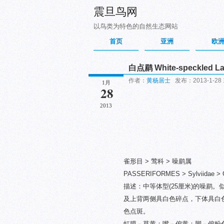
震旦鸟网
以鸟类为特色的自然生态网站
首页
亚洲
欧
白点鹛 White-speckled La
作者：
黄杨居士
发布：2013-1-28 
1月
28
2013
雀形目 > 莺科 > 噪鹛属
PASSERIFORMES > Sylviidae > Ga
描述：中等体型(25厘米)的噪鹛
及上背两侧具白色碎点，下体具白
色点斑。
虹膜－草黄；嘴－偏黄；脚－偏粉