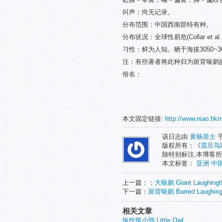
叫声：尚无记录。
分布范围：中国西南部特有种。
分布状况：全球性易危(Collar e
习性：鲜为人知。栖于海拔3050~
注：有些著者将此种归为斑背噪鹛
俗名：
本文固定链接:
http://www.niao.hk/
该日志由
黄杨居士
于
版权所有：《
震旦鸟
除特别标注,本博客所
本文标签：
亚洲
中
上一篇：：
大噪鹛 Giant Laughingt
下一篇：
斑背噪鹛 Barred Laughing
相关文章
纵纹腹小鸮 Little Owl