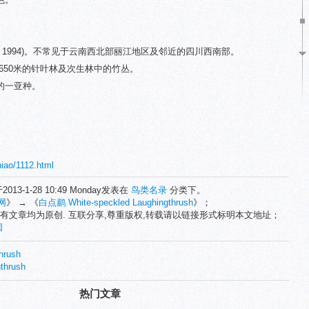
t al. 1994)。不常见于云南西北部丽江地区及邻近的四川西南部。
3650米的针叶林及次生林中的竹丛。
的一亚种。
niao/1112.html
2013-1-28 10:49 Monday发表在
鸟类名录
分类下。
网
》 → 《
白点鹛 White-speckled Laughingthrush
》；
有文章均为原创. 互联分享,尊重版权,转载请以链接形式标明本文地址；
国
hrush
thrush
热门文章