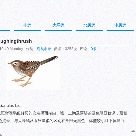
洲
非洲
大洋洲
北美洲
中美洲
ughingthrush
10:49 Monday 分类：
鸟类名录
阅读：3253次 评论：
0条
rrulax bieti
。似斑背噪鹛但背羽的次端黑而端白，喉、上胸及两胁的基色明显较深，颈侧
色点斑。与大噪鹛及眼纹噪鹛的区别在头部无黑色，体型较小且下体具白
色。