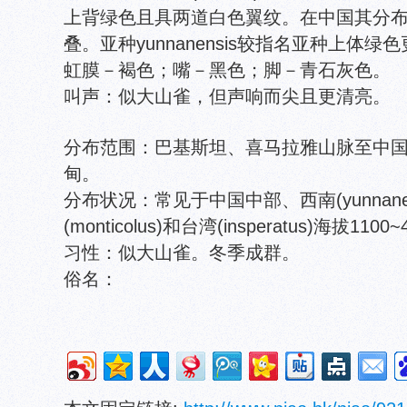
上背绿色且具两道白色翼纹。在中国其分
叠。亚种yunnanensis较指名亚种上体绿
虹膜－褐色；嘴－黑色；脚－青石灰色。
叫声：似大山雀，但声响而尖且更清亮。
分布范围：巴基斯坦、喜马拉雅山脉至中
甸。
分布状况：常见于中国中部、西南(yunnane
(monticolus)和台湾(insperatus)海拔
习性：似大山雀。冬季成群。
俗名：