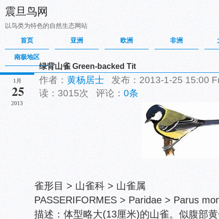
震旦鸟网
以鸟类为特色的自然生态网站
首页
亚洲
欧洲
非洲
南极地区
绿背山雀 Green-backed Tit
作者：
黄杨居士
发布：2013-1-25 15:00 
1月
25
读：3015次 评论：
0条
2013
雀形目 > 山雀科 > 山雀属
PASSERIFORMES > Paridae > Parus mont
描述：体型略大(13厘米)的山雀。似腹部