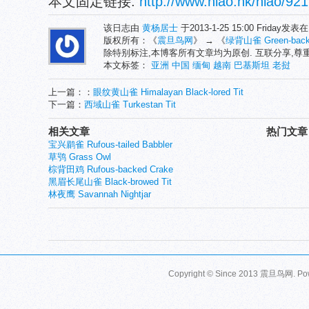
本文固定链接:
http://www.niao.hk/niao/921
该日志由
黄杨居士
于2013-1-25 15:00 Friday发表
版权所有：《
震旦鸟网
》 → 《
绿背山雀 Green-backe
除特别标注,本博客所有文章均为原创. 互联分享,
本文标签：
亚洲
中国
缅甸
越南
巴基斯坦
老挝
上一篇：：
眼纹黄山雀 Himalayan Black-lored Tit
下一篇：
西域山雀 Turkestan Tit
相关文章
热门文章
宝兴鹛雀 Rufous-tailed Babbler
草鸮 Grass Owl
棕背田鸡 Rufous-backed Crake
黑眉长尾山雀 Black-browed Tit
林夜鹰 Savannah Nightjar
Copyright © Since 2013
震旦鸟网
. P