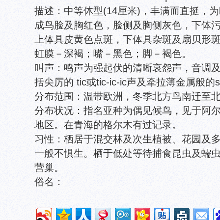
描述：中等体型(14厘米)，丰满而直挺，
成鸟脸及胸红色，脸侧及胸侧灰色，下体
上体具皮黄色点斑，下体具杂斑及扇贝形
虹膜－深褐；嘴－黑色；脚－褐色。
叫声：鸣声为强起伏的清晰哀怨声，音调
括尖厉的 tic或tic-ic-ic声及牵拉薄金属般的
分布范围：温带欧洲，冬季北方鸟南迁至
分布状况：指名亚种为偶见候鸟，见于阿
地区。在青海的格尔木有过记录。
习性：栖居于混交林及次生植被、花园及
一般不惧生。栖于低处等待捕食昆虫及蠕
营巢。
俗名：