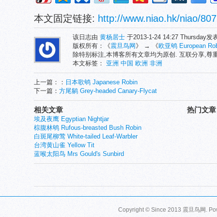
本文固定链接:
http://www.niao.hk/niao/807
该日志由
黄杨居士
于2013-1-24 14:27 Thursday
版权所有：《
震旦鸟网
》 → 《
欧亚鸲 European Rob
除特别标注,本博客所有文章均为原创. 互联分享,
本文标签：
亚洲
中国
欧洲
非洲
上一篇：：
日本歌鸲 Japanese Robin
下一篇：
方尾鹟 Grey-headed Canary-Flycat
相关文章
热门文章
埃及夜鹰 Egyptian Nightjar
棕腹林鸲 Rufous-breasted Bush Robin
白斑尾柳莺 White-tailed Leaf-Warbler
台湾黄山雀 Yellow Tit
蓝喉太阳鸟 Mrs Gould's Sunbird
Copyright © Since 2013
震旦鸟网
. P