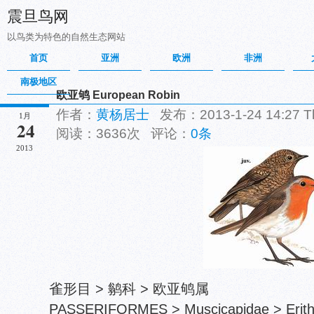
震旦鸟网
以鸟类为特色的自然生态网站
首页
亚洲
欧洲
非洲
南极地区
欧亚鸲 European Robin
作者：
黄杨居士
发布：2013-1-24 14:27 
1月
24
阅读：3636次 评论：
0条
2013
雀形目 > 鹟科 > 欧亚鸲属
PASSERIFORMES > Muscicapidae > Erith