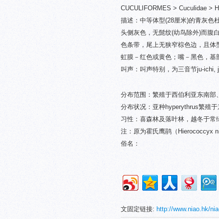
CUCULIFORMES > Cuculidae > H
描述：中等体型(28厘米)的青灰
头侧灰色，无髭纹(幼鸟除外)而
色条带，尾上无狭窄棕色边，且体
虹膜－红色或黄色；嘴－黑色，基
叫声：叫声特别，为三音节ju-ichi, j
分布范围：繁殖于西伯利亚东南部
分布状况：亚种hyperythrus
习性：喜森林及落叶林，越冬于常
注：原为霍氏鹰鹃（Hierococcyx
俗名：
文固定链接:
http://www.niao.hk/ni