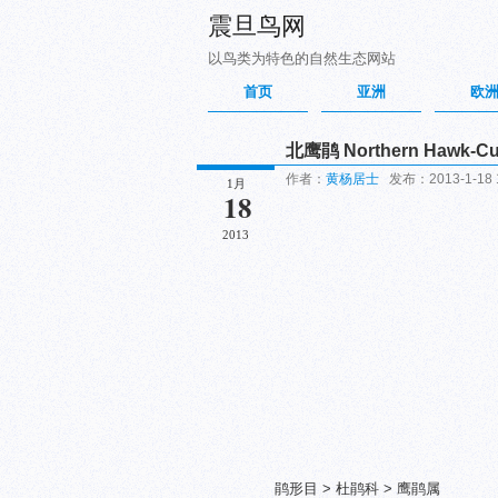
震旦鸟网
以鸟类为特色的自然生态网站
首页
亚洲
欧
北鹰鹃 Northern Hawk-C
作者：
黄杨居士
发布：2013-1-18 1
1月
18
2013
鹃形目 > 杜鹃科 > 鹰鹃属