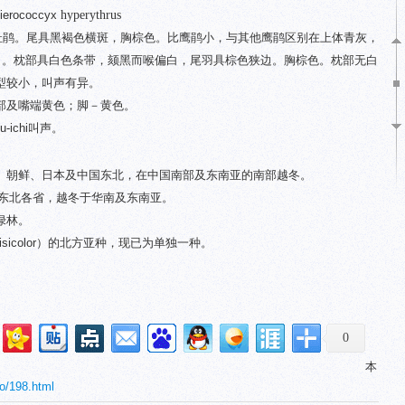
ierococcyx
hyperythrus
色杜鹃。尾具黑褐色横斑，胸棕色。比鹰鹃小，与其他鹰鹃区别在上体青灰，
腹白。枕部具白色条带，颏黑而喉偏白，尾羽具棕色狭边。胸棕色。枕部无白
型较小，叫声有异。
部及嘴端黄色；脚－黄色。
u-ichi叫声。
、朝鲜、日本及中国东北，在中国南部及东南亚的南部越冬。
繁殖于东北各省，越冬于华南及东南亚。
绿林。
 nisicolor）的北方亚种，现已为单独一种。
0
本
ao/198.html