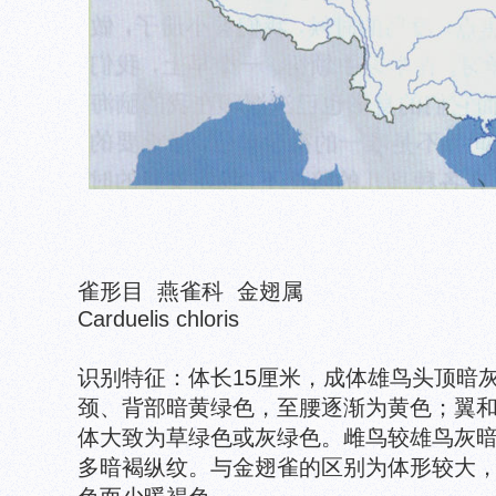
雀形目 燕雀科 金翅属
Carduelis chloris
识别特征：体长15厘米，成体雄鸟头顶暗
颈、背部暗黄绿色，至腰逐渐为黄色；翼
体大致为草绿色或灰绿色。雌鸟较雄鸟灰
多暗褐纵纹。与金翅雀的区别为体形较大