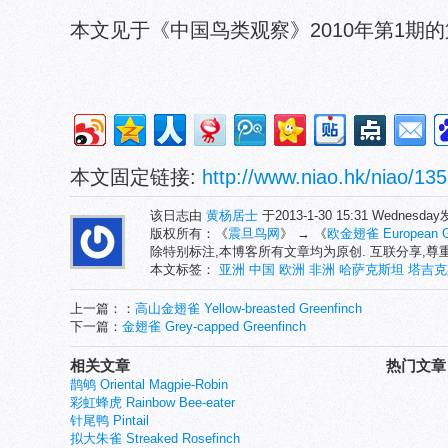
本文见于《中国鸟类观察》2010年第1期
本文固定链接:
http://www.niao.hk/niao/135
该日志由
黄杨居士
于2013-1-30 15:31 Wednesd
版权所有：《
震旦鸟网
》 → 《
欧金翅雀 European Gr
除特别标注,本博客所有文章均为原创. 互联分享,
本文标签：
亚洲
中国
欧洲
非洲
哈萨克斯坦
塔吉克
上一篇：：
高山金翅雀 Yellow-breasted Greenfinch
下一篇：
金翅雀 Grey-capped Greenfinch
相关文章
热门文章
鹊鸲 Oriental Magpie-Robin
彩虹蜂虎 Rainbow Bee-eater
针尾鸭 Pintail
拟大朱雀 Streaked Rosefinch