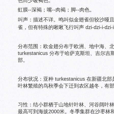
色而少暖褐色。
虹膜--深褐；嘴--肉褐；脚--肉色。
叫声：描述不详。鸣叫似金翅雀但较沙哑且有粗
雀，但有特殊的啾啾飞行叫声 dzi-dzi-i-dzi-
分布范围：欧金翅分布于欧洲、地中海、
turkestanicus 分布于哈萨克斯坦、
部。
分布状况：
亚种 turkestanicus 在
叶林繁殖的鸟秋季会下迁到农区越冬，有
习性：结小群栖于山地针叶林、河谷阔叶
最高可到海拔2000米。冬季集群在沙枣林