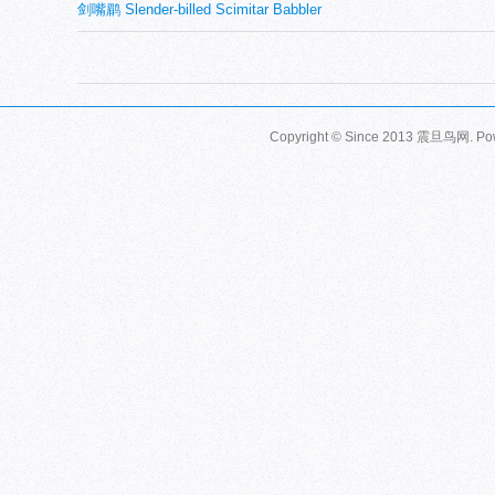
剑嘴鹛 Slender-billed Scimitar Babbler
Copyright © Since 2013
震旦鸟网
. P