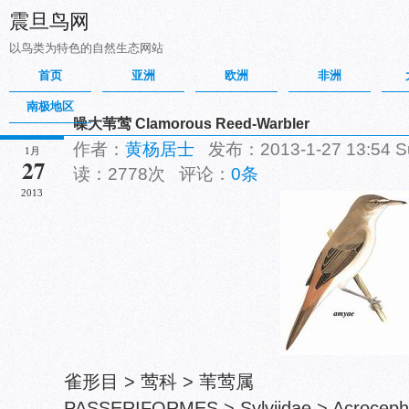
震旦鸟网
以鸟类为特色的自然生态网站
首页
亚洲
欧洲
非洲
南极地区
噪大苇莺 Clamorous Reed-Warbler
作者：
黄杨居士
发布：2013-1-27 13:54
1月
27
读：2778次 评论：
0条
2013
雀形目 > 莺科 > 苇莺属
PASSERIFORMES > Sylviidae > Acrocepha