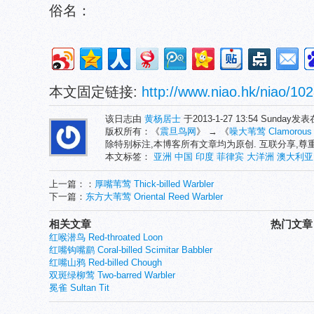
俗名：
本文固定链接:
http://www.niao.hk/niao/102
该日志由
黄杨居士
于2013-1-27 13:54 Sunday发
版权所有：《
震旦鸟网
》 → 《
噪大苇莺 Clamorous R
除特别标注,本博客所有文章均为原创. 互联分享,
本文标签：
亚洲
中国
印度
菲律宾
大洋洲
澳大利亚
上一篇：：
厚嘴苇莺 Thick-billed Warbler
下一篇：
东方大苇莺 Oriental Reed Warbler
相关文章
热门文章
红喉潜鸟 Red-throated Loon
红嘴钩嘴鹛 Coral-billed Scimitar Babbler
红嘴山鸦 Red-billed Chough
双斑绿柳莺 Two-barred Warbler
冕雀 Sultan Tit