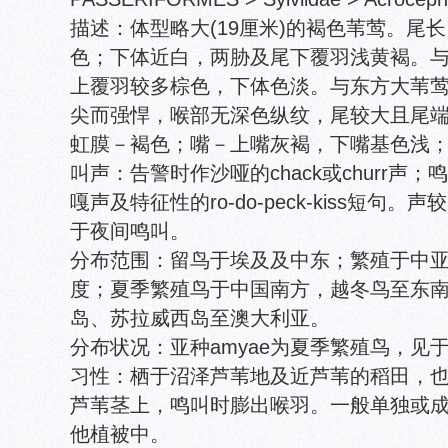
描述：体型略大(19厘米)的褐色苇莺。尾
色；下体近白，两胁及尾下覆羽浅黄褐。
上覆羽较多棕色，下体色淡。与东方大苇
尖而强悍，喉部无深色纵纹，尾较大且尾
虹膜－褐色；嘴－上嘴灰褐，下嘴基色浅
叫声：告警时作沙哑的chack或churr声
嘎声及特征性的ro-do-peck-kiss短
于夜间鸣叫。
分布范围：留鸟于埃及及中东；繁殖于中
度；夏季繁殖鸟于中国南方，越冬鸟至东
岛、苏拉威西岛至澳大利亚。
分布状况：亚种amyae为夏季繁殖鸟，见
习性：栖于沼泽芦苇地及近芦苇的稻田，
芦苇茎上，鸣叫时膨出喉羽。一般单独或
他植被中。